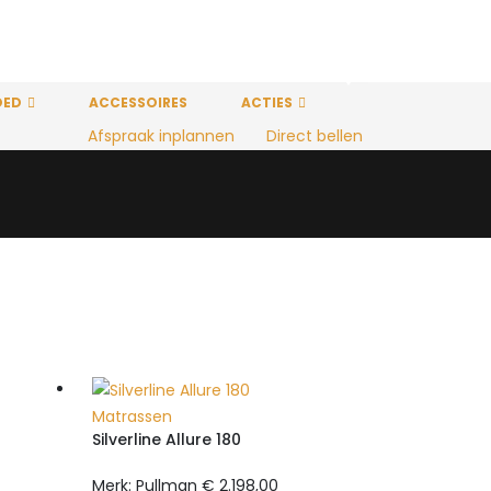
HOT
OED
ACCESSOIRES
ACTIES
Afspraak inplannen
Direct bellen
Matrassen
Silverline Allure 180
Merk: Pullman
€
2.198,00