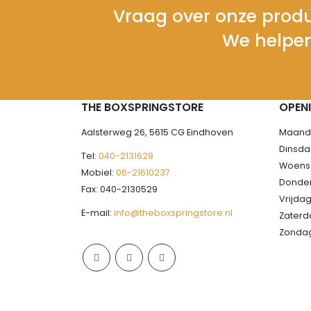
Vraag over onze produ
We helpen
THE BOXSPRINGSTORE
OPEN
Aalsterweg 26, 5615 CG Eindhoven
Maanda
Dinsdag
Tel:
040-2131629
Woensd
Mobiel:
06-21610237
Donder
Fax: 040-2130529
Vrijdag
E-mail:
info@theboxspringstore.nl
Zaterda
Zondag