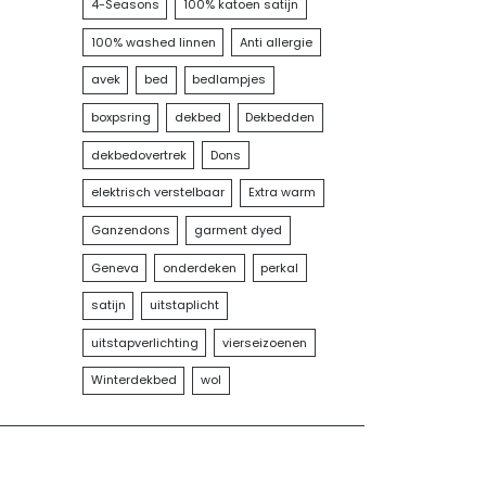
4-Seasons
100% katoen satijn
100% washed linnen
Anti allergie
avek
bed
bedlampjes
boxpsring
dekbed
Dekbedden
dekbedovertrek
Dons
elektrisch verstelbaar
Extra warm
Ganzendons
garment dyed
Geneva
onderdeken
perkal
satijn
uitstaplicht
uitstapverlichting
vierseizoenen
Winterdekbed
wol