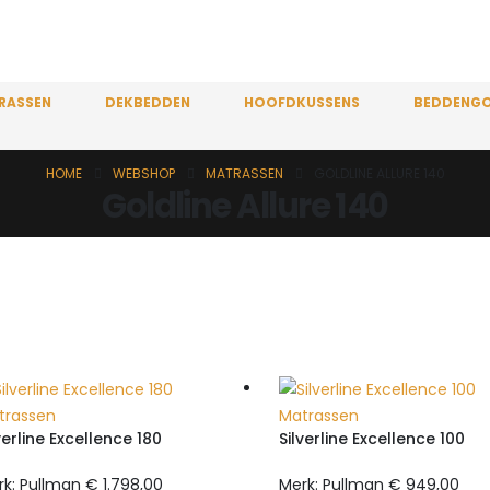
RASSEN
DEKBEDDEN
HOOFDKUSSENS
BEDDENG
HOME
WEBSHOP
MATRASSEN
GOLDLINE ALLURE 140
Goldline Allure 140
trassen
Matrassen
verline Excellence 180
Silverline Excellence 100
rk: Pullman
€
1.798,00
Merk: Pullman
€
949,00