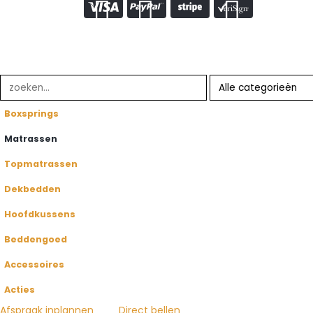
Boxsprings
Matrassen
Topmatrassen
Dekbedden
Hoofdkussens
Beddengoed
Accessoires
Acties
Afspraak inplannen
Direct bellen
HOT