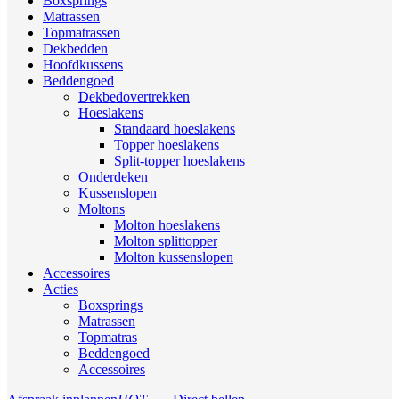
Boxsprings
Matrassen
Topmatrassen
Dekbedden
Hoofdkussens
Beddengoed
Dekbedovertrekken
Hoeslakens
Standaard hoeslakens
Topper hoeslakens
Split-topper hoeslakens
Onderdeken
Kussenslopen
Moltons
Molton hoeslakens
Molton splittopper
Molton kussenslopen
Accessoires
Acties
Boxsprings
Matrassen
Topmatras
Beddengoed
Accessoires