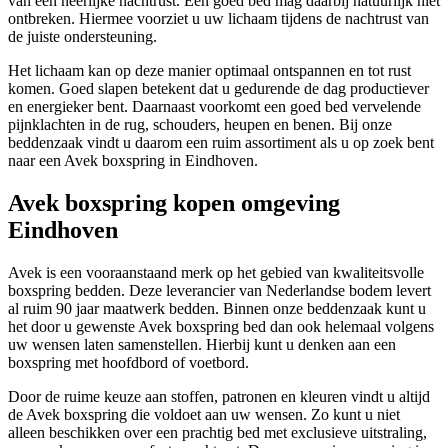
van een heerlijke nachtrust. Een goed bed mag daarbij natuurlijk niet
ontbreken. Hiermee voorziet u uw lichaam tijdens de nachtrust van
de juiste ondersteuning.
Het lichaam kan op deze manier optimaal ontspannen en tot rust
komen. Goed slapen betekent dat u gedurende de dag productiever
en energieker bent. Daarnaast voorkomt een goed bed vervelende
pijnklachten in de rug, schouders, heupen en benen. Bij onze
beddenzaak vindt u daarom een ruim assortiment als u op zoek bent
naar een Avek boxspring in Eindhoven.
Avek boxspring kopen omgeving
Eindhoven
Avek is een vooraanstaand merk op het gebied van kwaliteitsvolle
boxspring bedden. Deze leverancier van Nederlandse bodem levert
al ruim 90 jaar maatwerk bedden. Binnen onze beddenzaak kunt u
het door u gewenste Avek boxspring bed dan ook helemaal volgens
uw wensen laten samenstellen. Hierbij kunt u denken aan een
boxspring met hoofdbord of voetbord.
Door de ruime keuze aan stoffen, patronen en kleuren vindt u altijd
de Avek boxspring die voldoet aan uw wensen. Zo kunt u niet
alleen beschikken over een prachtig bed met exclusieve uitstraling,