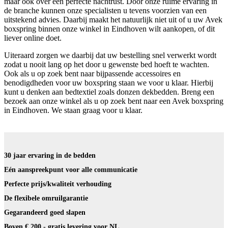
maar ook over een perfecte nachtrust. Door onze ruime ervaring in
de branche kunnen onze specialisten u tevens voorzien van een
uitstekend advies. Daarbij maakt het natuurlijk niet uit of u uw Avek
boxspring binnen onze winkel in Eindhoven wilt aankopen, of dit
liever online doet.
Uiteraard zorgen we daarbij dat uw bestelling snel verwerkt wordt
zodat u nooit lang op het door u gewenste bed hoeft te wachten.
Ook als u op zoek bent naar bijpassende accessoires en
benodigdheden voor uw boxspring staan we voor u klaar. Hierbij
kunt u denken aan bedtextiel zoals donzen dekbedden. Breng een
bezoek aan onze winkel als u op zoek bent naar een Avek boxspring
in Eindhoven. We staan graag voor u klaar.
30 jaar ervaring in de bedden
Eén aanspreekpunt voor alle communicatie
Perfecte prijs/kwaliteit verhouding
De flexibele omruilgarantie
Gegarandeerd goed slapen
Boven € 200,- gratis levering voor NL