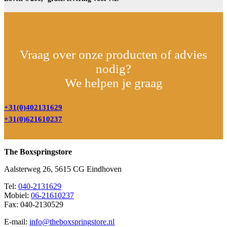
Vraag over onze producten of advies
nodig?
We helpen je graag
+31(0)402131629
+31(0)621610237
The Boxspringstore
Aalsterweg 26, 5615 CG Eindhoven
Tel:
040-2131629
Mobiel:
06-21610237
Fax: 040-2130529
E-mail:
info@theboxspringstore.nl