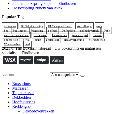
Pullman boxspring kopen in Eindhoven
De boxspring Ninety van Avek
Popular Tags
4-Seasons
100% katoen satijn
100% washed linnen
Anti allergie
avek
bed
bedlampjes
boxpsring
dekbed
Dekbedden
dekbedovertrek
Dons
elektrisch verstelbaar
Extra warm
Ganzendons
garment dyed
Geneva
onderdeken
perkal
satijn
uitstaplicht
uitstapverlichting
vierseizoenen
Winterdekbed
wol
2021 © The Boxspringstore.nl - Uw boxsprings en matrassen
specialist in Eindhoven.
Boxsprings
Matrassen
Topmatrassen
Dekbedden
Hoofdkussens
Beddengoed
Dekbedovertrekken