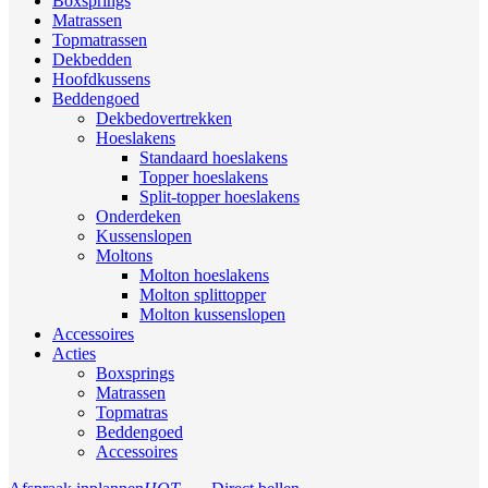
Boxsprings
Matrassen
Topmatrassen
Dekbedden
Hoofdkussens
Beddengoed
Dekbedovertrekken
Hoeslakens
Standaard hoeslakens
Topper hoeslakens
Split-topper hoeslakens
Onderdeken
Kussenslopen
Moltons
Molton hoeslakens
Molton splittopper
Molton kussenslopen
Accessoires
Acties
Boxsprings
Matrassen
Topmatras
Beddengoed
Accessoires