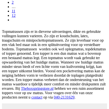
2
…
11
12
Topmatrassen zijn er in dieverse uitvoeringen, dikte en gebruikte
vullingen kunnen varieren. Zo zijn er koudschuim, latex,
traagschuim en minipockettopmatrassen. Ze zijn leverbaar voor op
een vlak bed maar ook in een splituitvoering voor op verstelbare
bodems. Topmatrassen worden ook wel oplegmatras, topdekmatras
of topper genoemd. Een topper is een dun matras wat u bovenop
een bestaand matras legt. Een topmatras wordt vaak gebruikt ter
opwaardering van het huidige matras. Wanneer uw huidige matras
minder steun biedt of een lichte vorm van kuilvorming krijgt, kan
een topper uitkomst bieden. Vooral een pocketvering matras kan de
neiging hebben vorm te verliezen doordat de toplagen platgedrukt
worden. Een topper matras verbetert dan de ondersteuning van het
matras waardoor u tijdelijk meer comfort en minder drukpunten zult
ervaren. Bij
Theboxspringstore.nl
hebben we een ruim assortiment
toppers voor op uw matras. Voor vragen over één van onze
producten neemt u
contact
op via
040-2131629
.