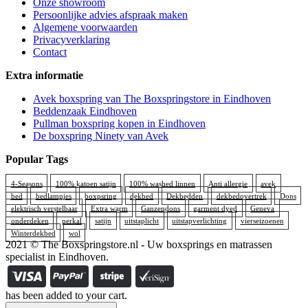
Onze showroom
Persoonlijke advies afspraak maken
Algemene voorwaarden
Privacyverklaring
Contact
Extra informatie
Avek boxspring van The Boxspringstore in Eindhoven
Beddenzaak Eindhoven
Pullman boxspring kopen in Eindhoven
De boxspring Ninety van Avek
Popular Tags
4-Seasons
100% katoen satijn
100% washed linnen
Anti allergie
avek
bed
bedlampjes
boxpsring
dekbed
Dekbedden
dekbedovertrek
Dons
elektrisch verstelbaar
Extra warm
Ganzendons
garment dyed
Geneva
onderdeken
perkal
satijn
uitstaplicht
uitstapverlichting
vierseizoenen
Winterdekbed
wol
2021 © The Boxspringstore.nl - Uw boxsprings en matrassen
specialist in Eindhoven.
has been added to your cart.