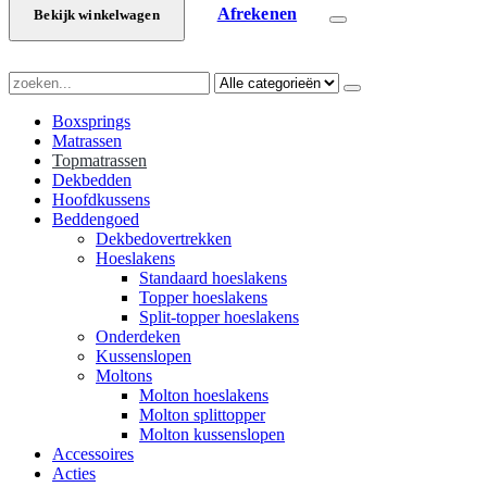
Afrekenen
Bekijk winkelwagen
Boxsprings
Matrassen
Topmatrassen
Dekbedden
Hoofdkussens
Beddengoed
Dekbedovertrekken
Hoeslakens
Standaard hoeslakens
Topper hoeslakens
Split-topper hoeslakens
Onderdeken
Kussenslopen
Moltons
Molton hoeslakens
Molton splittopper
Molton kussenslopen
Accessoires
Acties