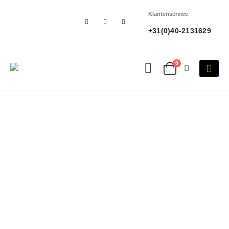
Klantenservice
+31(0)40-2131629
0
30 jaar ervaring
Eén aanspreekpunt
Perfecte
verhou