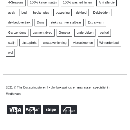
4-Seasons
100% katoen satijn
100% washed linnen
Anti allergie
avek
bed
bedlampjes
boxpsring
dekbed
Dekbedden
dekbedovertrek
Dons
elektrisch verstelbaar
Extra warm
Ganzendons
garment dyed
Geneva
onderdeken
perkal
satijn
uitstaplicht
uitstapverlichting
vierseizoenen
Winterdekbed
wol
2021 © The Boxspringstore.nl - Uw boxsprings en matrassen specialist in
Eindhoven.