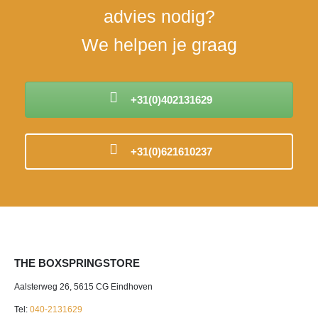
advies nodig?
We helpen je graag
+31(0)402131629
+31(0)621610237
THE BOXSPRINGSTORE
Aalsterweg 26, 5615 CG Eindhoven
Tel:
040-2131629