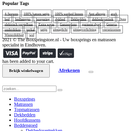
Popular Tags
4-Seasons
100% katoen satijn
100% washed linnen
Anti allergie
avek
bed
bedlampjes
boxpsring
dekbed
Dekbedden
dekbedovertrek
Dons
elektrisch verstelbaar
Extra warm
Ganzendons
garment dyed
Geneva
onderdeken
perkal
satijn
uitstaplicht
uitstapverlichting
vierseizoenen
Winterdekbed
wol
2021 © The Boxspringstore.nl - Uw boxsprings en matrassen
specialist in Eindhoven.
has been added to your cart.
Afrekenen
Bekijk winkelwagen
Boxsprings
Matrassen
Topmatrassen
Dekbedden
Hoofdkussens
Beddengoed
Dekbedovertrekken