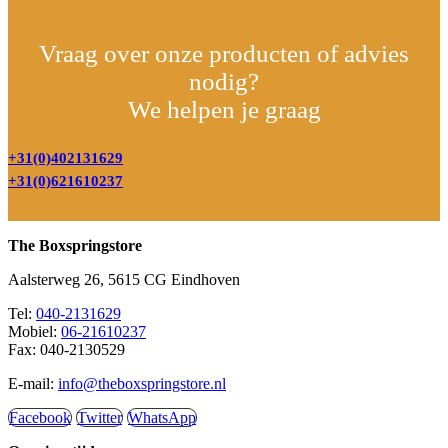
Vraag over onze producten of advies
nodig?
We helpen je graag
+31(0)402131629
+31(0)621610237
The Boxspringstore
Aalsterweg 26, 5615 CG Eindhoven
Tel:
040-2131629
Mobiel:
06-21610237
Fax: 040-2130529
E-mail:
info@theboxspringstore.nl
Facebook
Twitter
WhatsApp