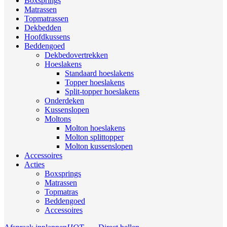
Boxsprings
Matrassen
Topmatrassen
Dekbedden
Hoofdkussens
Beddengoed
Dekbedovertrekken
Hoeslakens
Standaard hoeslakens
Topper hoeslakens
Split-topper hoeslakens
Onderdeken
Kussenslopen
Moltons
Molton hoeslakens
Molton splittopper
Molton kussenslopen
Accessoires
Acties
Boxsprings
Matrassen
Topmatras
Beddengoed
Accessoires