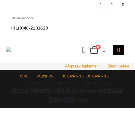
Klantenservice
+31(0)40-2131629
0
HOT
Afspraak inplannen
Direct bellen
HOME
WEBSHOP
BOXSPRINGS
,
BOXSPRINGS
AVEK NINETY ELEKTRISCH VERSTELBAAR 180×200 CM
Avek Ninety elektrisch verstelbaar
180×200 cm