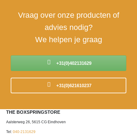
de
de
productpa
productpagina
Vraag over onze producten of
advies nodig?
We helpen je graag
+31(0)402131629
+31(0)621610237
THE BOXSPRINGSTORE
Aalsterweg 26, 5615 CG Eindhoven
Tel:
040-2131629