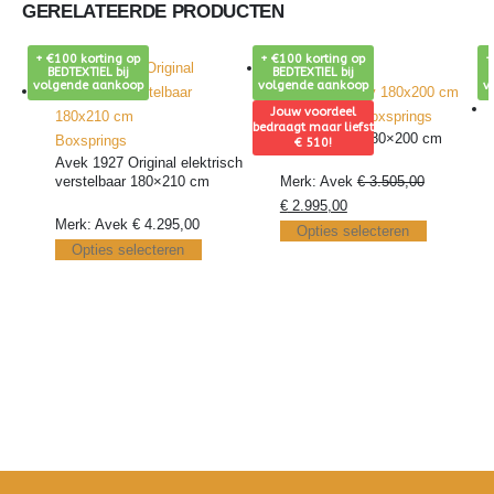
GERELATEERDE PRODUCTEN
+ €100 korting op
+ €100 korting op
+
-15%
BEDTEXTIEL bij
BEDTEXTIEL bij
volgende aankoop
volgende aankoop
v
Jouw voordeel
Boxsprings
,
Boxsprings
bedraagt maar liefst
Avek Ninety 180×200 cm
Boxsprings
€ 510!
Avek 1927 Original elektrisch
verstelbaar 180×210 cm
Merk: Avek
€
3.505,00
Oorspronkelijke
Huidige
€
2.995,00
Merk: Avek
€
4.295,00
prijs
prijs
Dit
Opties selecteren
Dit
Opties selecteren
was:
is:
product
product
€ 3.505,00.
€ 2.995,00.
heeft
heeft
meerdere
meerdere
variaties.
variaties.
Deze
Deze
optie
optie
kan
kan
30 jaar ervaring in de
Eén aanspreekpunt voor
Per
gekozen
bedden
alle communicatie
ver
gekozen
worden
worden
op
op