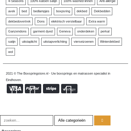
4-Seasons
100% katoen satijn
100% washed linnen
Anti allergie
avek
bed
bedlampjes
boxpsring
dekbed
Dekbedden
dekbedovertrek
Dons
elektrisch verstelbaar
Extra warm
Ganzendons
garment dyed
Geneva
onderdeken
perkal
satijn
uitstaplicht
uitstapverlichting
vierseizoenen
Winterdekbed
wol
2021 © The Boxspringstore.nl - Uw boxsprings en matrassen specialist in
Eindhoven.