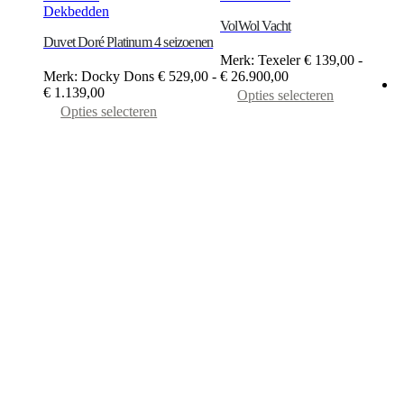
Dekbedden
VolWol Vacht
Duvet Doré Platinum 4 seizoenen
Merk: Texeler
€
139,00
-
Prijsklasse:
Merk: Docky Dons
€
529,00
-
€
26.900,00
Prijsklasse:
€ 139,00
Dit
€
1.139,00
Opties selecteren
€ 529,00
Dit
tot
product
Opties selecteren
tot
product
€ 26.900,00
heeft
T
€ 1.139,00
heeft
meerdere
meerdere
variaties.
M
variaties.
Deze
€
Deze
optie
optie
kan
kan
gekozen
gekozen
worden
worden
op
op
de
de
productp
productpagina
30 jaar ervaring in de bedden
Eén aanspreekpunt voor alle
communicatie