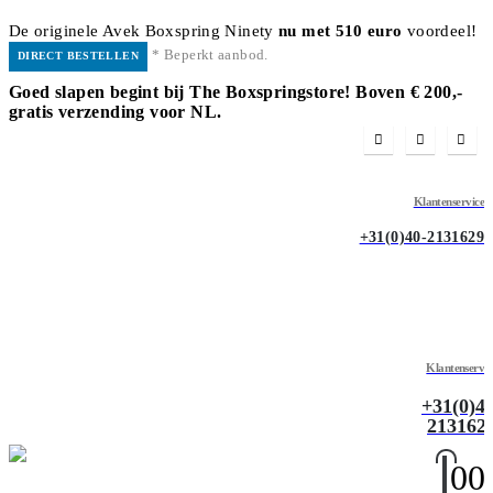
De originele Avek Boxspring Ninety
nu met 510 euro
voordeel!
* Beperkt aanbod.
DIRECT BESTELLEN
Goed slapen begint bij The Boxspringstore! Boven € 200,-
gratis verzending voor NL.
Klantenservice
+31(0)40-2131629
Klantenservic
+31(0)40
213162
0
0