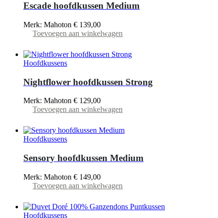
Deze
Escade hoofdkussen Medium
optie
kan
Merk: Mahoton
€
139,00
gekozen
Toevoegen aan winkelwagen
worden
op
de
productpagina
Hoofdkussens
Nightflower hoofdkussen Strong
Merk: Mahoton
€
129,00
Toevoegen aan winkelwagen
Hoofdkussens
Sensory hoofdkussen Medium
Merk: Mahoton
€
149,00
Toevoegen aan winkelwagen
Hoofdkussens