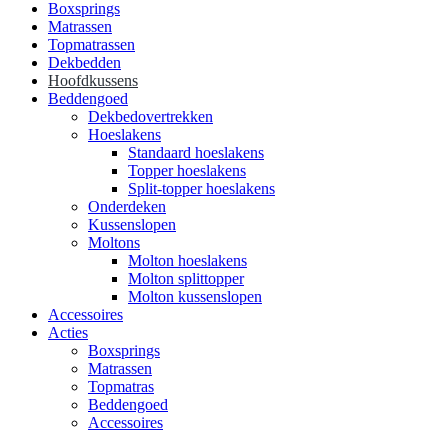
Boxsprings
Matrassen
Topmatrassen
Dekbedden
Hoofdkussens
Beddengoed
Dekbedovertrekken
Hoeslakens
Standaard hoeslakens
Topper hoeslakens
Split-topper hoeslakens
Onderdeken
Kussenslopen
Moltons
Molton hoeslakens
Molton splittopper
Molton kussenslopen
Accessoires
Acties
Boxsprings
Matrassen
Topmatras
Beddengoed
Accessoires