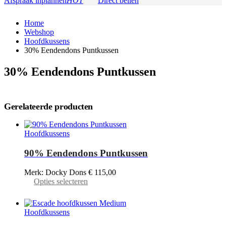
Afspraak inplannen
HOT
Direct bellen
Home
Webshop
Hoofdkussens
30% Eendendons Puntkussen
30% Eendendons Puntkussen
Gerelateerde producten
Hoofdkussens
90% Eendendons Puntkussen
Merk: Docky Dons
€
115,00
Dit
Opties selecteren
product
heeft
meerdere
Hoofdkussens
variaties.