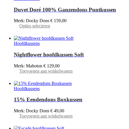
Duvet Doré 100% Ganzendons Puntkussen
Merk: Docky Dons
€
159,00
Dit
Opties selecteren
product
heeft
meerdere
Hoofdkussens
variaties.
Deze
Nightflower hoofdkussen Soft
optie
kan
Merk: Mahoton
€
129,00
gekozen
Toevoegen aan winkelwagen
worden
op
de
productpagina
Hoofdkussens
15% Eendendons Boxkussen
Merk: Docky Dons
€
49,00
Toevoegen aan winkelwagen