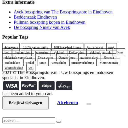
Extra informatie
Avek boxspring van The Boxspringstore in Eindhoven
Beddenzaak Eindhoven
Pullman boxspring kopen in Eindhoven
De boxspring Ninety van Avek
Popular Tags
4-Seasons
100% katoen satijn
100% washed linnen
Anti allergie
avek
bed
bedlampjes
boxpsring
dekbed
Dekbedden
dekbedovertrek
Dons
elektrisch verstelbaar
Extra warm
Ganzendons
garment dyed
Geneva
onderdeken
perkal
satijn
uitstaplicht
uitstapverlichting
vierseizoenen
Winterdekbed
wol
2021 © The Boxspringstore.nl - Uw boxsprings en matrassen
specialist in Eindhoven.
has been added to your cart.
Afrekenen
Bekijk winkelwagen