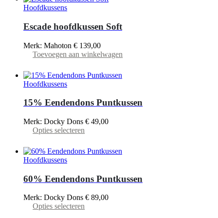
Hoofdkussens
Escade hoofdkussen Soft
Merk: Mahoton
€
139,00
Toevoegen aan winkelwagen
Hoofdkussens
15% Eendendons Puntkussen
Merk: Docky Dons
€
49,00
Dit
Opties selecteren
product
heeft
meerdere
Hoofdkussens
variaties.
Deze
60% Eendendons Puntkussen
optie
kan
Merk: Docky Dons
€
89,00
gekozen
Dit
Opties selecteren
worden
product
op