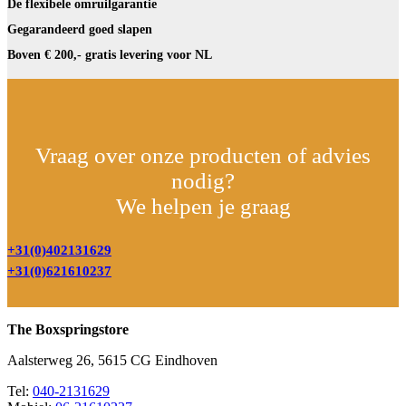
De flexibele omruilgarantie
Gegarandeerd goed slapen
Boven € 200,- gratis levering voor NL
Vraag over onze producten of advies
nodig?
We helpen je graag
+31(0)402131629
+31(0)621610237
The Boxspringstore
Aalsterweg 26, 5615 CG Eindhoven
Tel:
040-2131629