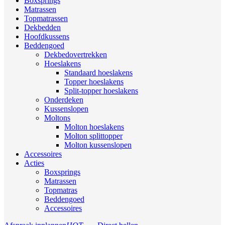
Boxsprings
Matrassen
Topmatrassen
Dekbedden
Hoofdkussens
Beddengoed
Dekbedovertrekken
Hoeslakens
Standaard hoeslakens
Topper hoeslakens
Split-topper hoeslakens
Onderdeken
Kussenslopen
Moltons
Molton hoeslakens
Molton splittopper
Molton kussenslopen
Accessoires
Acties
Boxsprings
Matrassen
Topmatras
Beddengoed
Accessoires