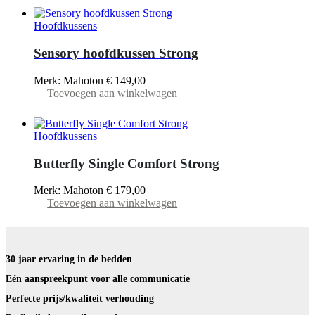
heeft
de
meerdere
productpagina
Hoofdkussens
variaties.
Deze
Sensory hoofdkussen Strong
optie
kan
Merk: Mahoton
€
149,00
gekozen
Toevoegen aan winkelwagen
worden
op
de
productpagina
Hoofdkussens
Butterfly Single Comfort Strong
Merk: Mahoton
€
179,00
Toevoegen aan winkelwagen
30 jaar ervaring in de bedden
Eén aanspreekpunt voor alle communicatie
Perfecte prijs/kwaliteit verhouding