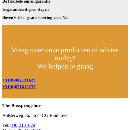
De flexibele omruilgarantie
Gegarandeerd goed slapen
Boven € 200,- gratis levering voor NL
Vraag over onze producten of advies
nodig?
We helpen je graag
+31(0)402131629
+31(0)621610237
The Boxspringstore
Aalsterweg 26, 5615 CG Eindhoven
Tel:
040-2131629