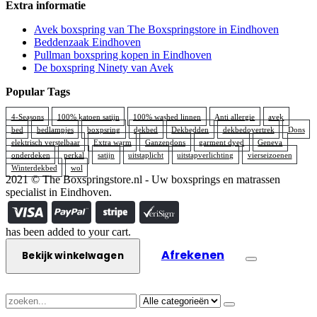
Extra informatie
Avek boxspring van The Boxspringstore in Eindhoven
Beddenzaak Eindhoven
Pullman boxspring kopen in Eindhoven
De boxspring Ninety van Avek
Popular Tags
4-Seasons
100% katoen satijn
100% washed linnen
Anti allergie
avek
bed
bedlampjes
boxpsring
dekbed
Dekbedden
dekbedovertrek
Dons
elektrisch verstelbaar
Extra warm
Ganzendons
garment dyed
Geneva
onderdeken
perkal
satijn
uitstaplicht
uitstapverlichting
vierseizoenen
Winterdekbed
wol
2021 © The Boxspringstore.nl - Uw boxsprings en matrassen
specialist in Eindhoven.
has been added to your cart.
Afrekenen
Bekijk winkelwagen