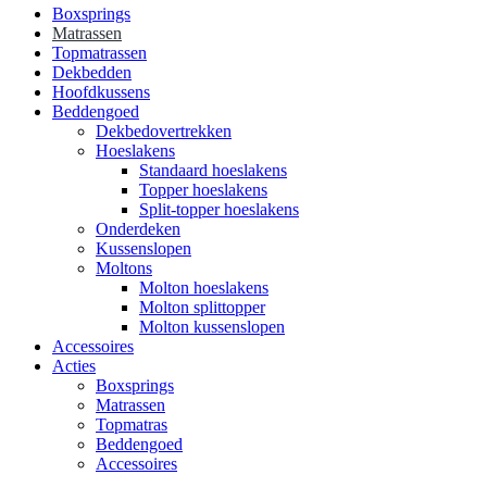
Boxsprings
Matrassen
Topmatrassen
Dekbedden
Hoofdkussens
Beddengoed
Dekbedovertrekken
Hoeslakens
Standaard hoeslakens
Topper hoeslakens
Split-topper hoeslakens
Onderdeken
Kussenslopen
Moltons
Molton hoeslakens
Molton splittopper
Molton kussenslopen
Accessoires
Acties
Boxsprings
Matrassen
Topmatras
Beddengoed
Accessoires