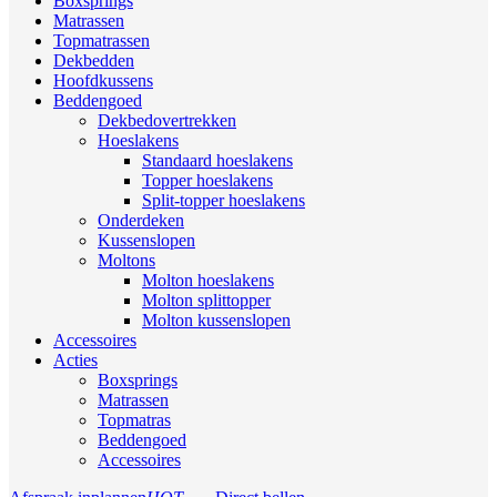
Boxsprings
Matrassen
Topmatrassen
Dekbedden
Hoofdkussens
Beddengoed
Dekbedovertrekken
Hoeslakens
Standaard hoeslakens
Topper hoeslakens
Split-topper hoeslakens
Onderdeken
Kussenslopen
Moltons
Molton hoeslakens
Molton splittopper
Molton kussenslopen
Accessoires
Acties
Boxsprings
Matrassen
Topmatras
Beddengoed
Accessoires