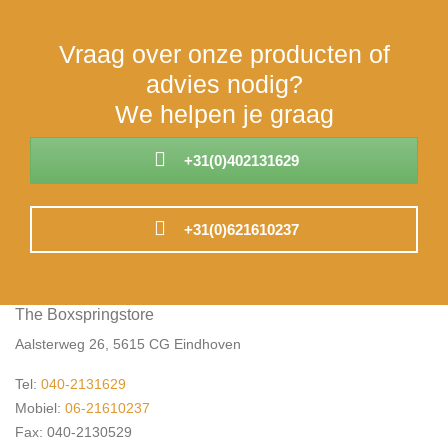
Vraag over onze producten of
advies nodig?
We helpen je graag
+31(0)402131629
+31(0)621610237
The Boxspringstore
Aalsterweg 26, 5615 CG Eindhoven
Tel:
040-2131629
Mobiel:
06-21610237
Fax: 040-2130529