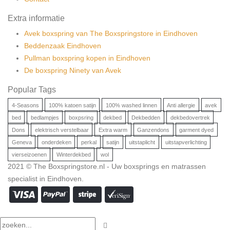
Extra informatie
Avek boxspring van The Boxspringstore in Eindhoven
Beddenzaak Eindhoven
Pullman boxspring kopen in Eindhoven
De boxspring Ninety van Avek
Popular Tags
4-Seasons
100% katoen satijn
100% washed linnen
Anti allergie
avek
bed
bedlampjes
boxpsring
dekbed
Dekbedden
dekbedovertrek
Dons
elektrisch verstelbaar
Extra warm
Ganzendons
garment dyed
Geneva
onderdeken
perkal
satijn
uitstaplicht
uitstapverlichting
vierseizoenen
Winterdekbed
wol
2021 © The Boxspringstore.nl - Uw boxsprings en matrassen
specialist in Eindhoven.