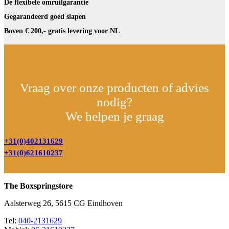
De flexibele omruilgarantie
Gegarandeerd goed slapen
Boven € 200,- gratis levering voor NL
Vraag over onze producten of advies
nodig?
We helpen je graag
+31(0)402131629
+31(0)621610237
The Boxspringstore
Aalsterweg 26, 5615 CG Eindhoven
Tel:
040-2131629