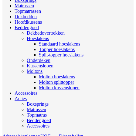
Boxsprings
Matrassen
Topmatrassen
Dekbedden
Hoofdkussens
Beddengoed
Dekbedovertrekken
Hoeslakens
Standaard hoeslakens
Topper hoeslakens
Split-topper hoeslakens
Onderdeken
Kussenslopen
Moltons
Molton hoeslakens
Molton splittopper
Molton kussenslopen
Accessoires
Acties
Boxsprings
Matrassen
Topmatras
Beddengoed
Accessoires