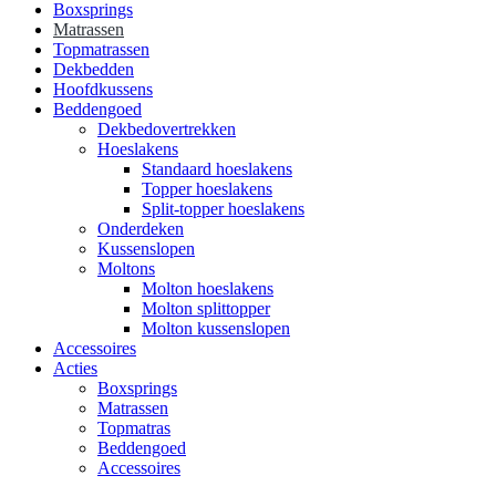
Boxsprings
Matrassen
Topmatrassen
Dekbedden
Hoofdkussens
Beddengoed
Dekbedovertrekken
Hoeslakens
Standaard hoeslakens
Topper hoeslakens
Split-topper hoeslakens
Onderdeken
Kussenslopen
Moltons
Molton hoeslakens
Molton splittopper
Molton kussenslopen
Accessoires
Acties
Boxsprings
Matrassen
Topmatras
Beddengoed
Accessoires