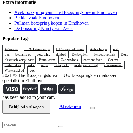
Extra informatie
Avek boxspring van The Boxspringstore in Eindhoven
Beddenzaak Eindhoven
Pullman boxspring kopen in Eindhoven
De boxspring Ninety van Avek
Popular Tags
4-Seasons
100% katoen satijn
100% washed linnen
Anti allergie
avek
bed
bedlampjes
boxpsring
dekbed
Dekbedden
dekbedovertrek
Dons
elektrisch verstelbaar
Extra warm
Ganzendons
garment dyed
Geneva
onderdeken
perkal
satijn
uitstaplicht
uitstapverlichting
vierseizoenen
Winterdekbed
wol
2021 © The Boxspringstore.nl - Uw boxsprings en matrassen
specialist in Eindhoven.
has been added to your cart.
Afrekenen
Bekijk winkelwagen