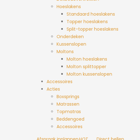
Hoeslakens
Standaard hoeslakens
Topper hoeslakens
Split-topper hoeslakens
Onderdeken
Kussenslopen
Moltons
Molton hoeslakens
Molton splittopper
Molton kussenslopen
Accessoires
Acties
Boxsprings
Matrassen
Topmatras
Beddengoed
Accessoires
Afspraak inplannen
HOT
Direct bellen