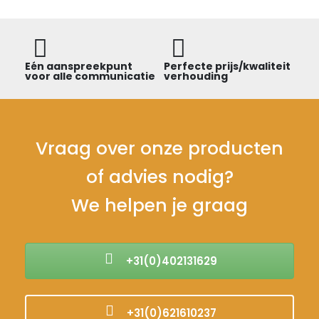
e
Eén aanspreekpunt
Perfecte prijs/kwaliteit
De 
voor alle communicatie
verhouding
om
Vraag over onze producten
of advies nodig?
We helpen je graag
+31(0)402131629
+31(0)621610237