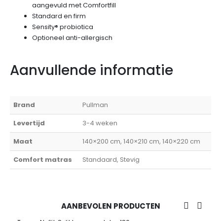
aangevuld met Comfortfill
Standard en firm
Sensity® probiotica
Optioneel anti-allergisch
Aanvullende informatie
Brand
Pullman
Levertijd
3-4 weken
Maat
140×200 cm, 140×210 cm, 140×220 cm
Comfort matras
Standaard, Stevig
AANBEVOLEN PRODUCTEN