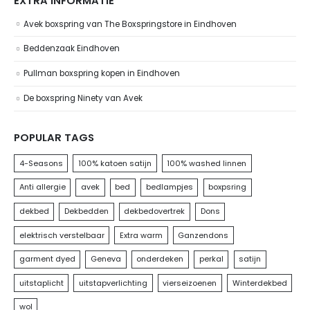
EXTRA INFORMATIE
Avek boxspring van The Boxspringstore in Eindhoven
Beddenzaak Eindhoven
Pullman boxspring kopen in Eindhoven
De boxspring Ninety van Avek
POPULAR TAGS
4-Seasons
100% katoen satijn
100% washed linnen
Anti allergie
avek
bed
bedlampjes
boxpsring
dekbed
Dekbedden
dekbedovertrek
Dons
elektrisch verstelbaar
Extra warm
Ganzendons
garment dyed
Geneva
onderdeken
perkal
satijn
uitstaplicht
uitstapverlichting
vierseizoenen
Winterdekbed
wol