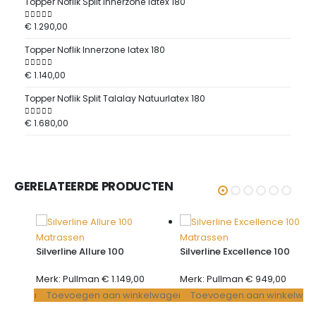
Topper Noflik Split Innerzone latex 180
Toppe
€
1.290,00
€
1.2
0
out of 5
0
out 
Topper Noflik Innerzone latex 180
Toppe
€
1.140,00
€
1.14
0
out of 5
0
out 
Topper Noflik Split Talalay Natuurlatex 180
Toppe
€
1.680,00
€
1.6
0
out of 5
0
out 
GERELATEERDE PRODUCTEN
Matrassen
Matrassen
Silverline Allure 100
Silverline Excellence 100
0
Merk: Pullman
€
1.149,00
Merk: Pullman
€
949,00
kelwagen
Toevoegen aan winkelwagen
Toevoegen aan winkelwa