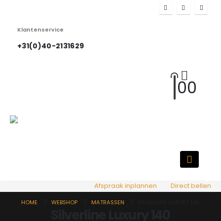
Klantenservice
+31(0)40-2131629
0
0
HOT
Afspraak inplannen
Direct bellen
HOME
WEBSHOP
MATRASSEN
SILVERLINE LUXURY 140
Silverline Luxury 140