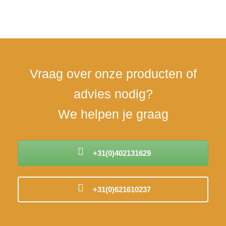
30 jaar ervaring in de
Eén aanspreekpunt voor
Per
bedden
alle communicatie
ver
Vraag over onze producten of
advies nodig?
We helpen je graag
+31(0)402131629
+31(0)621610237