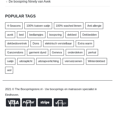
De boxspring Ninety van Avek
POPULAR TAGS
4-Seasons
100% katoen satijn
100% washed linnen
Anti allergie
avek
bed
bedlampjes
boxpsring
dekbed
Dekbedden
dekbedovertrek
Dons
elektrisch verstelbaar
Extra warm
Ganzendons
garment dyed
Geneva
onderdeken
perkal
satijn
uitstaplicht
uitstapverlichting
vierseizoenen
Winterdekbed
wol
2021 © The Boxspringstore.nl - Uw boxsprings en matrassen specialist in
Eindhoven.