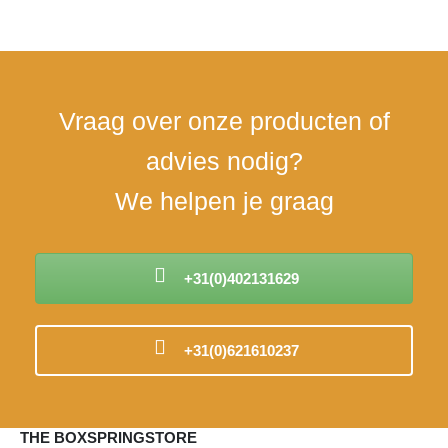
30 jaar ervaring in de
Eén aanspreekpunt voor
Per
bedden
alle communicatie
ver
Vraag over onze producten of
advies nodig?
We helpen je graag
+31(0)402131629
+31(0)621610237
THE BOXSPRINGSTORE