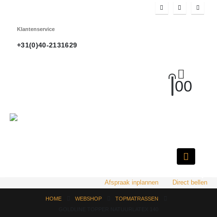
Klantenservice
+31(0)40-2131629
0
0
HOT
Afspraak inplannen
Direct bellen
HOME
WEBSHOP
TOPMATRASSEN
GOLDLINE TOPPER NATUURLATEX 140