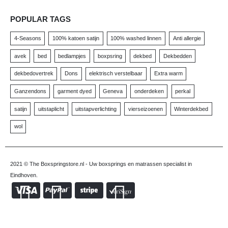
POPULAR TAGS
4-Seasons
100% katoen satijn
100% washed linnen
Anti allergie
avek
bed
bedlampjes
boxpsring
dekbed
Dekbedden
dekbedovertrek
Dons
elektrisch verstelbaar
Extra warm
Ganzendons
garment dyed
Geneva
onderdeken
perkal
satijn
uitstaplicht
uitstapverlichting
vierseizoenen
Winterdekbed
wol
2021 © The Boxspringstore.nl - Uw boxsprings en matrassen specialist in
Eindhoven.