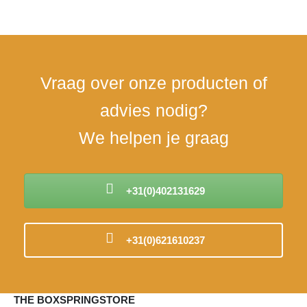
30 jaar ervaring in de
Eén aanspreekpunt voor
Per
bedden
alle communicatie
ver
Vraag over onze producten of
advies nodig?
We helpen je graag
+31(0)402131629
+31(0)621610237
THE BOXSPRINGSTORE