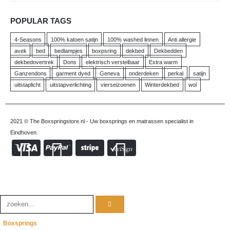
POPULAR TAGS
4-Seasons
100% katoen satijn
100% washed linnen
Anti allergie
avek
bed
bedlampjes
boxpsring
dekbed
Dekbedden
dekbedovertrek
Dons
elektrisch verstelbaar
Extra warm
Ganzendons
garment dyed
Geneva
onderdeken
perkal
satijn
uitstaplicht
uitstapverlichting
vierseizoenen
Winterdekbed
wol
2021 © The Boxspringstore.nl - Uw boxsprings en matrassen specialist in
Eindhoven.
Boxsprings