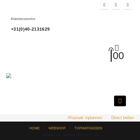
Klantenservice
+31(0)40-2131629
0
0
HOT
Afspraak inplannen
Direct bellen
HOME
WEBSHOP
TOPMATRASSEN
SILVERLINE TOPPER POCKET 160