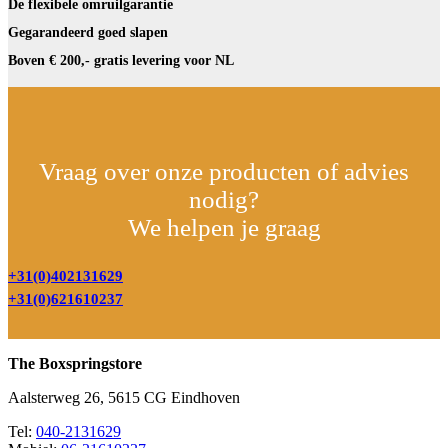
De flexibele omruilgarantie
Gegarandeerd goed slapen
Boven € 200,- gratis levering voor NL
Vraag over onze producten of advies
nodig?
We helpen je graag
+31(0)402131629
+31(0)621610237
The Boxspringstore
Aalsterweg 26, 5615 CG Eindhoven
Tel:
040-2131629