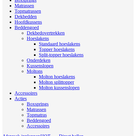
Boxsprings
Matrassen
Topmatrassen
Dekbedden
Hoofdkussens
Beddengoed
Dekbedovertrekken
Hoeslakens
Standaard hoeslakens
Topper hoeslakens
Split-topper hoeslakens
Onderdeken
Kussenslopen
Moltons
Molton hoeslakens
Molton splittopper
Molton kussenslopen
Accessoires
Acties
Boxsprings
Matrassen
Topmatras
Beddengoed
Accessoires