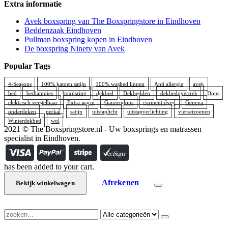
Extra informatie
Avek boxspring van The Boxspringstore in Eindhoven
Beddenzaak Eindhoven
Pullman boxspring kopen in Eindhoven
De boxspring Ninety van Avek
Popular Tags
4-Seasons
100% katoen satijn
100% washed linnen
Anti allergie
avek
bed
bedlampjes
boxpsring
dekbed
Dekbedden
dekbedovertrek
Dons
elektrisch verstelbaar
Extra warm
Ganzendons
garment dyed
Geneva
onderdeken
perkal
satijn
uitstaplicht
uitstapverlichting
vierseizoenen
Winterdekbed
wol
2021 © The Boxspringstore.nl - Uw boxsprings en matrassen
specialist in Eindhoven.
has been added to your cart.
Afrekenen
Bekijk winkelwagen