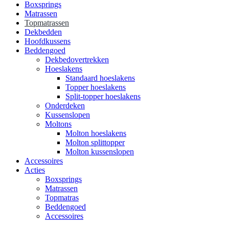
Boxsprings
Matrassen
Topmatrassen
Dekbedden
Hoofdkussens
Beddengoed
Dekbedovertrekken
Hoeslakens
Standaard hoeslakens
Topper hoeslakens
Split-topper hoeslakens
Onderdeken
Kussenslopen
Moltons
Molton hoeslakens
Molton splittopper
Molton kussenslopen
Accessoires
Acties
Boxsprings
Matrassen
Topmatras
Beddengoed
Accessoires