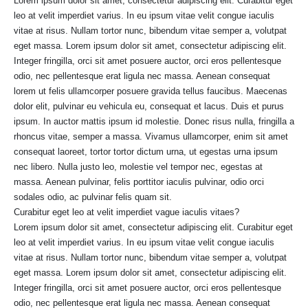
Lorem ipsum dolor sit amet, consectetur adipiscing elit. Curabitur eget
leo at velit imperdiet varius. In eu ipsum vitae velit congue iaculis
vitae at risus. Nullam tortor nunc, bibendum vitae semper a, volutpat
eget massa. Lorem ipsum dolor sit amet, consectetur adipiscing elit.
Integer fringilla, orci sit amet posuere auctor, orci eros pellentesque
odio, nec pellentesque erat ligula nec massa. Aenean consequat
lorem ut felis ullamcorper posuere gravida tellus faucibus. Maecenas
dolor elit, pulvinar eu vehicula eu, consequat et lacus. Duis et purus
ipsum. In auctor mattis ipsum id molestie. Donec risus nulla, fringilla a
rhoncus vitae, semper a massa. Vivamus ullamcorper, enim sit amet
consequat laoreet, tortor tortor dictum urna, ut egestas urna ipsum
nec libero. Nulla justo leo, molestie vel tempor nec, egestas at
massa. Aenean pulvinar, felis porttitor iaculis pulvinar, odio orci
sodales odio, ac pulvinar felis quam sit.
Curabitur eget leo at velit imperdiet vague iaculis vitaes?
Lorem ipsum dolor sit amet, consectetur adipiscing elit. Curabitur eget
leo at velit imperdiet varius. In eu ipsum vitae velit congue iaculis
vitae at risus. Nullam tortor nunc, bibendum vitae semper a, volutpat
eget massa. Lorem ipsum dolor sit amet, consectetur adipiscing elit.
Integer fringilla, orci sit amet posuere auctor, orci eros pellentesque
odio, nec pellentesque erat ligula nec massa. Aenean consequat