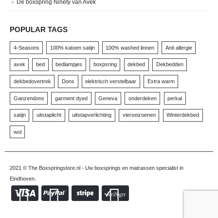
De boxspring Ninety van Avek
POPULAR TAGS
4-Seasons
100% katoen satijn
100% washed linnen
Anti allergie
avek
bed
bedlampjes
boxpsring
dekbed
Dekbedden
dekbedovertrek
Dons
elektrisch verstelbaar
Extra warm
Ganzendons
garment dyed
Geneva
onderdeken
perkal
satijn
uitstaplicht
uitstapverlichting
vierseizoenen
Winterdekbed
wol
2021 © The Boxspringstore.nl - Uw boxsprings en matrassen specialist in
Eindhoven.