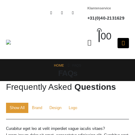
Klantenservice
+31(0)40-2131629
0
0
HOME
FAQS
FAQs
Frequently Asked
Questions
Show All
Brand
Design
Logo
Curabitur eget leo at velit imperdiet vague iaculis vitaes?