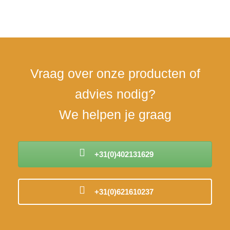
30 jaar ervaring in de
Eén aanspreekpunt voor
Per
bedden
alle communicatie
ver
Vraag over onze producten of
advies nodig?
We helpen je graag
+31(0)402131629
+31(0)621610237