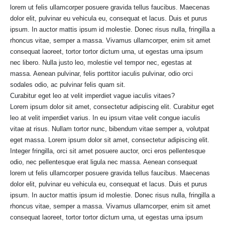
lorem ut felis ullamcorper posuere gravida tellus faucibus. Maecenas
dolor elit, pulvinar eu vehicula eu, consequat et lacus. Duis et purus
ipsum. In auctor mattis ipsum id molestie. Donec risus nulla, fringilla a
rhoncus vitae, semper a massa. Vivamus ullamcorper, enim sit amet
consequat laoreet, tortor tortor dictum urna, ut egestas urna ipsum
nec libero. Nulla justo leo, molestie vel tempor nec, egestas at
massa. Aenean pulvinar, felis porttitor iaculis pulvinar, odio orci
sodales odio, ac pulvinar felis quam sit.
Curabitur eget leo at velit imperdiet vague iaculis vitaes?
Lorem ipsum dolor sit amet, consectetur adipiscing elit. Curabitur eget
leo at velit imperdiet varius. In eu ipsum vitae velit congue iaculis
vitae at risus. Nullam tortor nunc, bibendum vitae semper a, volutpat
eget massa. Lorem ipsum dolor sit amet, consectetur adipiscing elit.
Integer fringilla, orci sit amet posuere auctor, orci eros pellentesque
odio, nec pellentesque erat ligula nec massa. Aenean consequat
lorem ut felis ullamcorper posuere gravida tellus faucibus. Maecenas
dolor elit, pulvinar eu vehicula eu, consequat et lacus. Duis et purus
ipsum. In auctor mattis ipsum id molestie. Donec risus nulla, fringilla a
rhoncus vitae, semper a massa. Vivamus ullamcorper, enim sit amet
consequat laoreet, tortor tortor dictum urna, ut egestas urna ipsum