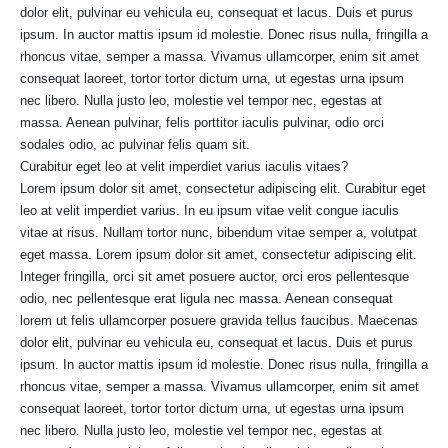
dolor elit, pulvinar eu vehicula eu, consequat et lacus. Duis et purus
ipsum. In auctor mattis ipsum id molestie. Donec risus nulla, fringilla a
rhoncus vitae, semper a massa. Vivamus ullamcorper, enim sit amet
consequat laoreet, tortor tortor dictum urna, ut egestas urna ipsum
nec libero. Nulla justo leo, molestie vel tempor nec, egestas at
massa. Aenean pulvinar, felis porttitor iaculis pulvinar, odio orci
sodales odio, ac pulvinar felis quam sit.
Curabitur eget leo at velit imperdiet varius iaculis vitaes?
Lorem ipsum dolor sit amet, consectetur adipiscing elit. Curabitur eget
leo at velit imperdiet varius. In eu ipsum vitae velit congue iaculis
vitae at risus. Nullam tortor nunc, bibendum vitae semper a, volutpat
eget massa. Lorem ipsum dolor sit amet, consectetur adipiscing elit.
Integer fringilla, orci sit amet posuere auctor, orci eros pellentesque
odio, nec pellentesque erat ligula nec massa. Aenean consequat
lorem ut felis ullamcorper posuere gravida tellus faucibus. Maecenas
dolor elit, pulvinar eu vehicula eu, consequat et lacus. Duis et purus
ipsum. In auctor mattis ipsum id molestie. Donec risus nulla, fringilla a
rhoncus vitae, semper a massa. Vivamus ullamcorper, enim sit amet
consequat laoreet, tortor tortor dictum urna, ut egestas urna ipsum
nec libero. Nulla justo leo, molestie vel tempor nec, egestas at