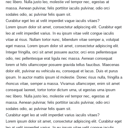
nec libero. Nulla justo leo, molestie vel tempor nec, egestas at
massa. Aenean pulvinar, felis porttitor iaculis pulvinar, odio orci
sodales odio, ac pulvinar felis quam sit.
Curabitur eget leo at velit imperdiet vague iaculis vitaes?
Lorem ipsum dolor sit amet, consectetur adipiscing elit. Curabitur eget
leo at velit imperdiet varius. In eu ipsum vitae velit congue iaculis
vitae at risus. Nullam tortor nunc, bibendum vitae semper a, volutpat
eget massa. Lorem ipsum dolor sit amet, consectetur adipiscing elit.
Integer fringilla, orci sit amet posuere auctor, orci eros pellentesque
odio, nec pellentesque erat ligula nec massa. Aenean consequat
lorem ut felis ullamcorper posuere gravida tellus faucibus. Maecenas
dolor elit, pulvinar eu vehicula eu, consequat et lacus. Duis et purus
ipsum. In auctor mattis ipsum id molestie. Donec risus nulla, fringilla a
rhoncus vitae, semper a massa. Vivamus ullamcorper, enim sit amet
consequat laoreet, tortor tortor dictum urna, ut egestas urna ipsum
nec libero. Nulla justo leo, molestie vel tempor nec, egestas at
massa. Aenean pulvinar, felis porttitor iaculis pulvinar, odio orci
sodales odio, ac pulvinar felis quam sit.
Curabitur eget leo at velit imperdiet varius iaculis vitaes?
Lorem ipsum dolor sit amet, consectetur adipiscing elit. Curabitur eget
leo at velit imperdiet varius. In eu ipsum vitae velit congue iaculis