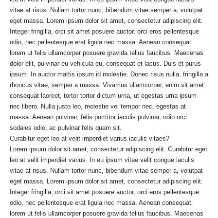
vitae at risus. Nullam tortor nunc, bibendum vitae semper a, volutpat
eget massa. Lorem ipsum dolor sit amet, consectetur adipiscing elit.
Integer fringilla, orci sit amet posuere auctor, orci eros pellentesque
odio, nec pellentesque erat ligula nec massa. Aenean consequat
lorem ut felis ullamcorper posuere gravida tellus faucibus. Maecenas
dolor elit, pulvinar eu vehicula eu, consequat et lacus. Duis et purus
ipsum. In auctor mattis ipsum id molestie. Donec risus nulla, fringilla a
rhoncus vitae, semper a massa. Vivamus ullamcorper, enim sit amet
consequat laoreet, tortor tortor dictum urna, ut egestas urna ipsum
nec libero. Nulla justo leo, molestie vel tempor nec, egestas at
massa. Aenean pulvinar, felis porttitor iaculis pulvinar, odio orci
sodales odio, ac pulvinar felis quam sit.
Curabitur eget leo at velit imperdiet varius iaculis vitaes?
Lorem ipsum dolor sit amet, consectetur adipiscing elit. Curabitur eget
leo at velit imperdiet varius. In eu ipsum vitae velit congue iaculis
vitae at risus. Nullam tortor nunc, bibendum vitae semper a, volutpat
eget massa. Lorem ipsum dolor sit amet, consectetur adipiscing elit.
Integer fringilla, orci sit amet posuere auctor, orci eros pellentesque
odio, nec pellentesque erat ligula nec massa. Aenean consequat
lorem ut felis ullamcorper posuere gravida tellus faucibus. Maecenas