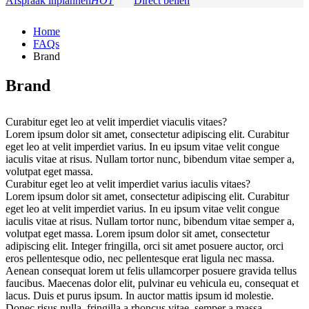
Afspraak inplannen
HOT
Direct bellen
Home
FAQs
Brand
Brand
Curabitur eget leo at velit imperdiet viaculis vitaes?
Lorem ipsum dolor sit amet, consectetur adipiscing elit. Curabitur
eget leo at velit imperdiet varius. In eu ipsum vitae velit congue
iaculis vitae at risus. Nullam tortor nunc, bibendum vitae semper a,
volutpat eget massa.
Curabitur eget leo at velit imperdiet varius iaculis vitaes?
Lorem ipsum dolor sit amet, consectetur adipiscing elit. Curabitur
eget leo at velit imperdiet varius. In eu ipsum vitae velit congue
iaculis vitae at risus. Nullam tortor nunc, bibendum vitae semper a,
volutpat eget massa. Lorem ipsum dolor sit amet, consectetur
adipiscing elit. Integer fringilla, orci sit amet posuere auctor, orci
eros pellentesque odio, nec pellentesque erat ligula nec massa.
Aenean consequat lorem ut felis ullamcorper posuere gravida tellus
faucibus. Maecenas dolor elit, pulvinar eu vehicula eu, consequat et
lacus. Duis et purus ipsum. In auctor mattis ipsum id molestie.
Donec risus nulla, fringilla a rhoncus vitae, semper a massa.