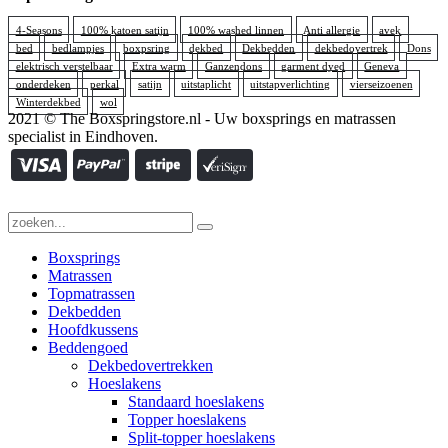
4-Seasons
100% katoen satijn
100% washed linnen
Anti allergie
avek
bed
bedlampjes
boxpsring
dekbed
Dekbedden
dekbedovertrek
Dons
elektrisch verstelbaar
Extra warm
Ganzendons
garment dyed
Geneva
onderdeken
perkal
satijn
uitstaplicht
uitstapverlichting
vierseizoenen
Winterdekbed
wol
2021 © The Boxspringstore.nl - Uw boxsprings en matrassen
specialist in Eindhoven.
Boxsprings
Matrassen
Topmatrassen
Dekbedden
Hoofdkussens
Beddengoed
Dekbedovertrekken
Hoeslakens
Standaard hoeslakens
Topper hoeslakens
Split-topper hoeslakens