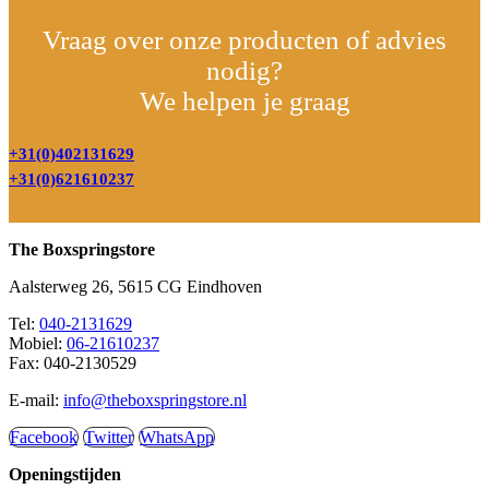
Vraag over onze producten of advies
nodig?
We helpen je graag
+31(0)402131629
+31(0)621610237
The Boxspringstore
Aalsterweg 26, 5615 CG Eindhoven
Tel:
040-2131629
Mobiel:
06-21610237
Fax: 040-2130529
E-mail:
info@theboxspringstore.nl
Facebook
Twitter
WhatsApp
Openingstijden