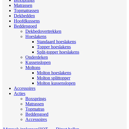
Boxsprings
Matrassen
Topmatrassen
Dekbedden
Hoofdkussens
Beddengoed
Dekbedovertrekken
Hoeslakens
Standaard hoeslakens
Topper hoeslakens
Split-topper hoeslakens
Onderdeken
Kussenslopen
Moltons
Molton hoeslakens
Molton splittopper
Molton kussenslopen
Accessoires
Acties
Boxsprings
Matrassen
Topmatras
Beddengoed
Accessoires