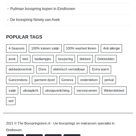
Pullman boxspring kopen in Eindhoven
De boxspring Ninety van Avek
POPULAR TAGS
4-Seasons
100% katoen satijn
100% washed linnen
Anti allergie
avek
bed
bedlampjes
boxpsring
dekbed
Dekbedden
dekbedovertrek
Dons
elektrisch verstelbaar
Extra warm
Ganzendons
garment dyed
Geneva
onderdeken
perkal
satijn
uitstaplicht
uitstapverlichting
vierseizoenen
Winterdekbed
wol
2021 © The Boxspringstore.nl - Uw boxsprings en matrassen specialist in
Eindhoven.