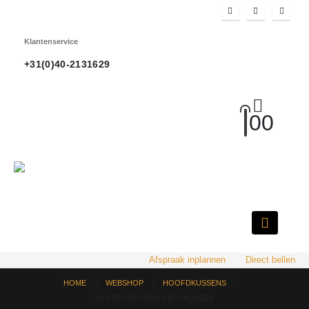
Klantenservice
+31(0)40-2131629
0
0
HOT
Afspraak inplannen
Direct bellen
HOME
WEBSHOP
HOOFDKUSSENS
60% EENDENDONS BOXKUSSEN