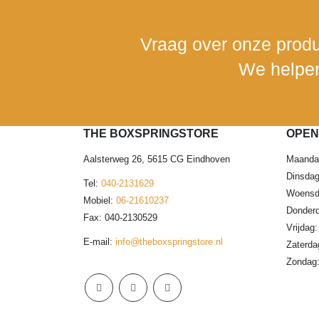
Vraag over onze produ
We helpen
THE BOXSPRINGSTORE
OPEN
Aalsterweg 26, 5615 CG Eindhoven
Maanda
Dinsdag
Tel:
040-2131629
Woensda
Mobiel:
06-21610237
Donderd
Fax: 040-2130529
Vrijdag
E-mail:
info@theboxspringstore.nl
Zaterda
Zondag: