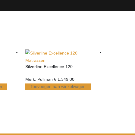
Matrassen
Matrassen
Silverline Excellence 120
Silverline Allu
Merk: Pullman
€
1.349,00
Merk: Pullma
n
Toevoegen aan winkelwagen
Toevoegen
cte prijs/kwaliteit verhouding
De flexibele omru