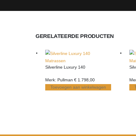
GERELATEERDE PRODUCTEN
Matrassen
Ma
Silverline Luxury 140
Sil
Merk: Pullman
€
1.798,00
Mer
Toevoegen aan winkelwagen
30 jaar ervaring in de bedden