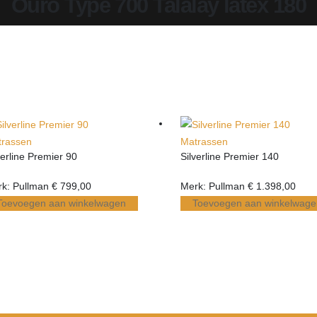
Ouro Type 700 Talalay latex 180
trassen
Matrassen
verline Premier 90
Silverline Premier 140
k: Pullman
€
799,00
Merk: Pullman
€
1.398,00
Toevoegen aan winkelwagen
Toevoegen aan winkelwage
Eén aanspreekpunt voor alle communicatie
Perfe