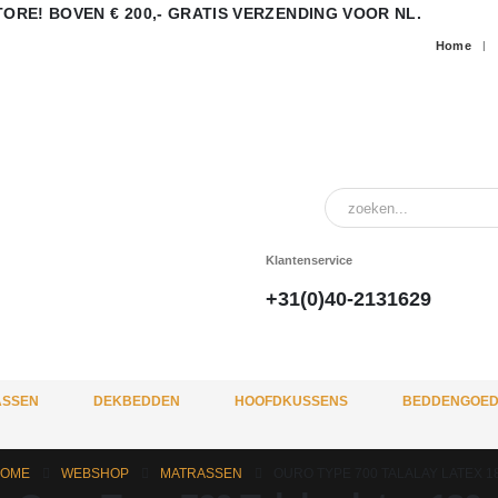
ORE! BOVEN € 200,- GRATIS VERZENDING VOOR NL.
Home
Klantenservice
+31(0)40-2131629
ASSEN
DEKBEDDEN
HOOFDKUSSENS
BEDDENGOE
OME
WEBSHOP
MATRASSEN
OURO TYPE 700 TALALAY LATEX 1