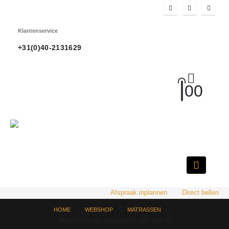
Klantenservice
+31(0)40-2131629
0
0
HOT
Afspraak inplannen
Direct bellen
HOME
WEBSHOP
MATRASSEN
PRATA TYPE 600 CLIMALATEX MET GEL 70