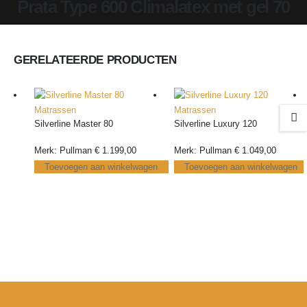
Prata Type 600 Climalatex met gel 70
GERELATEERDE PRODUCTEN
Matrassen
Matrassen
Silverline Master 80
Silverline Luxury 120
Merk: Pullman
€
1.199,00
Merk: Pullman
€
1.049,00
Toevoegen aan winkelwagen
Toevoegen aan winkelwagen
30 jaar ervaring in de
Eén aanspreekpunt voor
Per
bedden
alle communicatie
ver