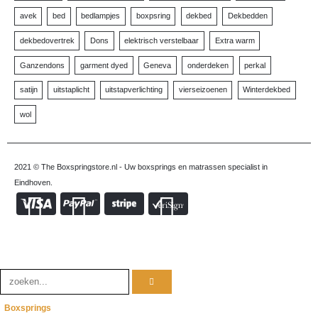
avek
bed
bedlampjes
boxpsring
dekbed
Dekbedden
dekbedovertrek
Dons
elektrisch verstelbaar
Extra warm
Ganzendons
garment dyed
Geneva
onderdeken
perkal
satijn
uitstaplicht
uitstapverlichting
vierseizoenen
Winterdekbed
wol
2021 © The Boxspringstore.nl - Uw boxsprings en matrassen specialist in
Eindhoven.
Boxsprings