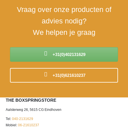
Vraag over onze producten of
advies nodig?
We helpen je graag
+31(0)402131629
+31(0)621610237
THE BOXSPRINGSTORE
Aalsterweg 26, 5615 CG Eindhoven
Tel:
040-2131629
Mobiel:
06-21610237