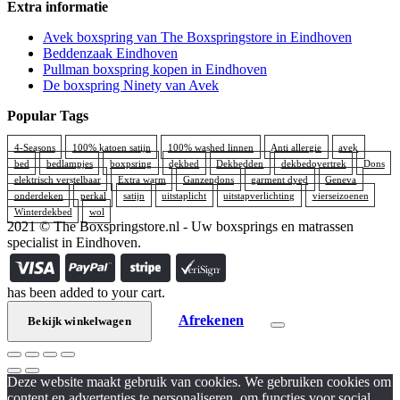
Extra informatie
Avek boxspring van The Boxspringstore in Eindhoven
Beddenzaak Eindhoven
Pullman boxspring kopen in Eindhoven
De boxspring Ninety van Avek
Popular Tags
4-Seasons
100% katoen satijn
100% washed linnen
Anti allergie
avek
bed
bedlampjes
boxpsring
dekbed
Dekbedden
dekbedovertrek
Dons
elektrisch verstelbaar
Extra warm
Ganzendons
garment dyed
Geneva
onderdeken
perkal
satijn
uitstaplicht
uitstapverlichting
vierseizoenen
Winterdekbed
wol
2021 © The Boxspringstore.nl - Uw boxsprings en matrassen
specialist in Eindhoven.
has been added to your cart.
Afrekenen
Bekijk winkelwagen
Deze website maakt gebruik van cookies. We gebruiken cookies om
content en advertenties te personaliseren, om functies voor social