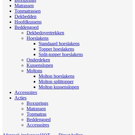
Boxsprings
Matrassen
Topmatrassen
Dekbedden
Hoofdkussens
Beddengoed
Dekbedovertrekken
Hoeslakens
Standaard hoeslakens
Topper hoeslakens
Split-topper hoeslakens
Onderdeken
Kussenslopen
Moltons
Molton hoeslakens
Molton splittopper
Molton kussenslopen
Accessoires
Acties
Boxsprings
Matrassen
Topmatras
Beddengoed
Accessoires