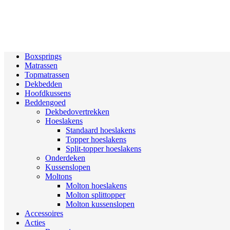
Boxsprings
Matrassen
Topmatrassen
Dekbedden
Hoofdkussens
Beddengoed
Dekbedovertrekken
Hoeslakens
Standaard hoeslakens
Topper hoeslakens
Split-topper hoeslakens
Onderdeken
Kussenslopen
Moltons
Molton hoeslakens
Molton splittopper
Molton kussenslopen
Accessoires
Acties