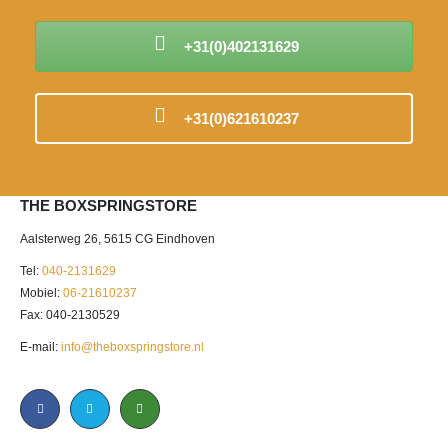
+31(0)402131629
+31(0)621610237
THE BOXSPRINGSTORE
Aalsterweg 26, 5615 CG Eindhoven
Tel:
040-2131629
Mobiel:
06-21610237
Fax: 040-2130529
E-mail:
info@theboxspringstore.nl