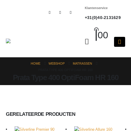
Klantenservice
+31(0)40-2131629
0
0
HOME
WEBSHOP
MATRASSEN
PRATA TYPE 400 OPTIFOAM HR 160
Prata Type 400 OptiFoam HR 160
GERELATEERDE PRODUCTEN