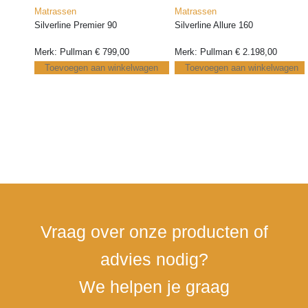
Matrassen
Matrassen
Silverline Premier 90
Silverline Allure 160
Merk: Pullman
€
799,00
Merk: Pullman
€
2.198,00
Toevoegen aan winkelwagen
Toevoegen aan winkelwagen
30 jaar ervaring in de
Eén aanspreekpunt voor
Per
bedden
alle communicatie
ver
Vraag over onze producten of
advies nodig?
We helpen je graag