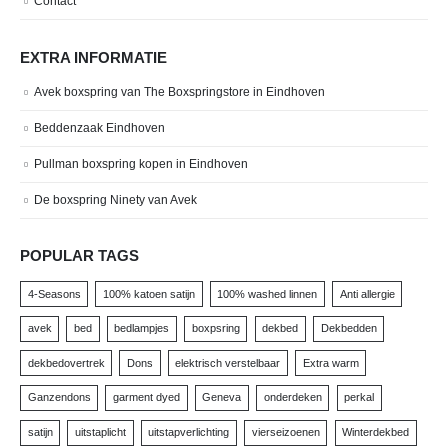
Contact
EXTRA INFORMATIE
Avek boxspring van The Boxspringstore in Eindhoven
Beddenzaak Eindhoven
Pullman boxspring kopen in Eindhoven
De boxspring Ninety van Avek
POPULAR TAGS
4-Seasons
100% katoen satijn
100% washed linnen
Anti allergie
avek
bed
bedlampjes
boxpsring
dekbed
Dekbedden
dekbedovertrek
Dons
elektrisch verstelbaar
Extra warm
Ganzendons
garment dyed
Geneva
onderdeken
perkal
satijn
uitstaplicht
uitstapverlichting
vierseizoenen
Winterdekbed