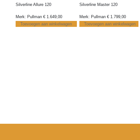
Silverline Allure 120
Silverline Master 120
Merk: Pullman
€
1.649,00
Merk: Pullman
€
1.799,00
Toevoegen aan winkelwagen
Toevoegen aan winkelwagen
30 jaar ervaring in de
Eén aanspreekpunt voor
Per
bedden
alle communicatie
ver