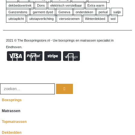
dekbedovertrek
Dons
elektrisch verstelbaar
Extra warm
Ganzendons
garment dyed
Geneva
onderdeken
perkal
satijn
uitstaplicht
uitstapverlichting
vierseizoenen
Winterdekbed
wol
2021 © The Boxspringstore.nl - Uw boxsprings en matrassen specialist in
Eindhoven.
Boxsprings
Matrassen
Topmatrassen
Dekbedden