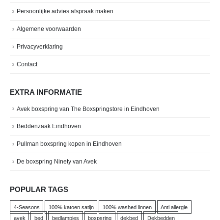
Persoonlijke advies afspraak maken
Algemene voorwaarden
Privacyverklaring
Contact
EXTRA INFORMATIE
Avek boxspring van The Boxspringstore in Eindhoven
Beddenzaak Eindhoven
Pullman boxspring kopen in Eindhoven
De boxspring Ninety van Avek
POPULAR TAGS
4-Seasons
100% katoen satijn
100% washed linnen
Anti allergie
avek
bed
bedlampjes
boxpsring
dekbed
Dekbedden