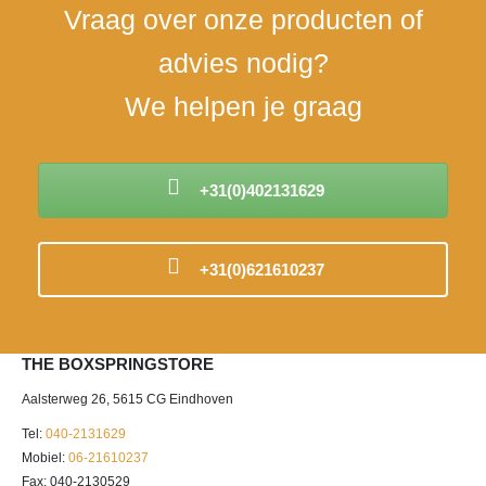
Vraag over onze producten of
advies nodig?
We helpen je graag
+31(0)402131629
+31(0)621610237
THE BOXSPRINGSTORE
Aalsterweg 26, 5615 CG Eindhoven
Tel:
040-2131629
Mobiel:
06-21610237
Fax: 040-2130529