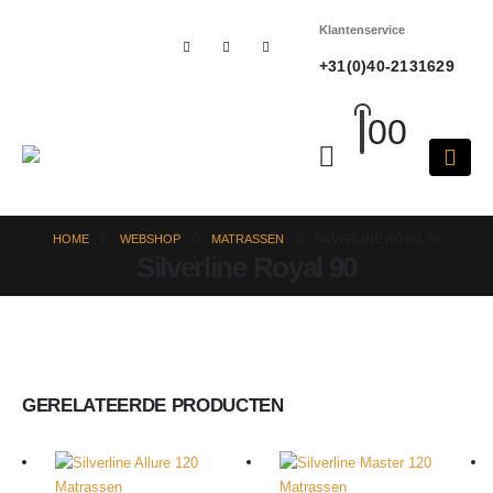
Klantenservice
+31(0)40-2131629
0
0
HOME
WEBSHOP
MATRASSEN
SILVERLINE ROYAL 90
Silverline Royal 90
GERELATEERDE PRODUCTEN
Matrassen
Matrassen